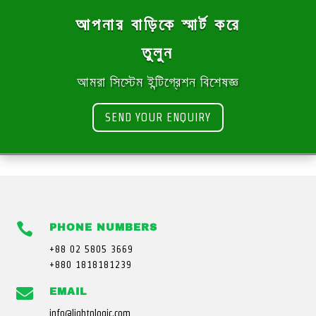
আপনার বাড়িকে স্মার্ট করে
তুলুন
আমরা সিস্টেম ইন্টিগ্রেশন বিশেষজ্ঞ
SEND YOUR ENQUIRY

PHONE NUMBERS
+88 02 5805 3669
+880 1818181239

EMAIL
info@lightnlogic.com